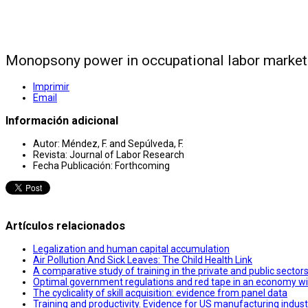
Monopsony power in occupational labor market
Imprimir
Email
Información adicional
Autor:
Méndez, F. and Sepúlveda, F.
Revista:
Journal of Labor Research
Fecha Publicación:
Forthcoming
Artículos relacionados
Legalization and human capital accumulation
Air Pollution And Sick Leaves: The Child Health Link
A comparative study of training in the private and public secto
Optimal government regulations and red tape in an economy wi
The cyclicality of skill acquisition: evidence from panel data
Training and productivity. Evidence for US manufacturing indust