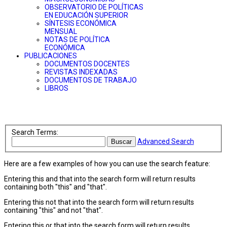
OBSERVATORIO DE POLÍTICAS
EN EDUCACIÓN SUPERIOR
SÍNTESIS ECONÓMICA
MENSUAL
NOTAS DE POLÍTICA
ECONÓMICA
PUBLICACIONES
DOCUMENTOS DOCENTES
REVISTAS INDEXADAS
DOCUMENTOS DE TRABAJO
LIBROS
Search Terms:
Advanced Search
Buscar
Here are a few examples of how you can use the search feature:
Entering
this and that
into the search form will return results
containing both "this" and "that".
Entering
this not that
into the search form will return results
containing "this" and not "that".
Entering
this or that
into the search form will return results