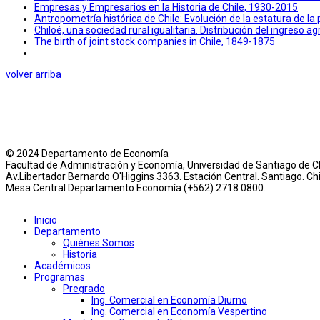
Empresas y Empresarios en la Historia de Chile, 1930-2015
Antropometría histórica de Chile: Evolución de la estatura de la p
Chiloé, una sociedad rural igualitaria. Distribución del ingreso a
The birth of joint stock companies in Chile, 1849-1875
volver arriba
© 2024 Departamento de Economía
Facultad de Administración y Economía, Universidad de Santiago de Ch
Av.Libertador Bernardo O'Higgins 3363. Estación Central. Santiago. Chi
Mesa Central Departamento Economía (+562) 2718 0800.
Inicio
Departamento
Quiénes Somos
Historia
Académicos
Programas
Pregrado
Ing. Comercial en Economía Diurno
Ing. Comercial en Economía Vespertino