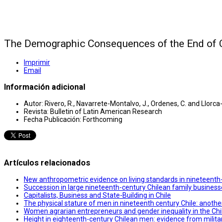
The Demographic Consequences of the End of C
Imprimir
Email
Información adicional
Autor:
Rivero, R., Navarrete-Montalvo, J., Ordenes, C. and Llorca
Revista:
Bulletin of Latin American Research
Fecha Publicación:
Forthcoming
Artículos relacionados
New anthropometric evidence on living standards in nineteenth
Succession in large nineteenth-century Chilean family busines
Capitalists, Business and State-Building in Chile
The physical stature of men in nineteenth century Chile: anoth
Women agrarian entrepreneurs and gender inequality in the Chi
Height in eighteenth-century Chilean men: evidence from milit