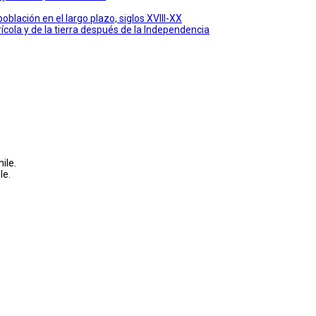
oblación en el largo plazo, siglos XVIII-XX
grícola y de la tierra después de la Independencia
ile.
le.