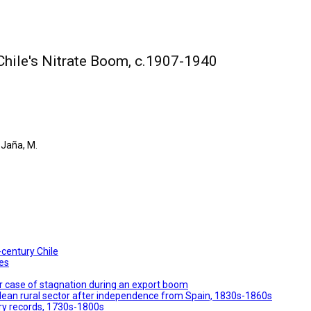
hile's Nitrate Boom, c.1907-1940
-Jaña, M.
-century Chile
ses
er case of stagnation during an export boom
lean rural sector after independence from Spain, 1830s-1860s
ary records, 1730s-1800s