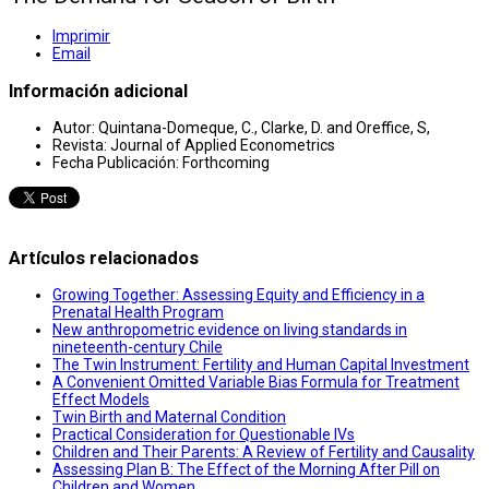
Imprimir
Email
Información adicional
Autor:
Quintana-Domeque, C., Clarke, D. and Oreffice, S,
Revista:
Journal of Applied Econometrics
Fecha Publicación:
Forthcoming
Artículos relacionados
Growing Together: Assessing Equity and Efficiency in a
Prenatal Health Program
New anthropometric evidence on living standards in
nineteenth-century Chile
The Twin Instrument: Fertility and Human Capital Investment
A Convenient Omitted Variable Bias Formula for Treatment
Effect Models
Twin Birth and Maternal Condition
Practical Consideration for Questionable IVs
Children and Their Parents: A Review of Fertility and Causality
Assessing Plan B: The Effect of the Morning After Pill on
Children and Women