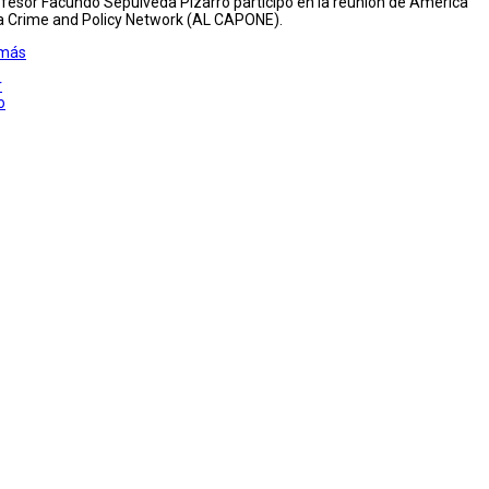
ofesor Facundo Sepúlveda Pizarro participó en la reunión de America
a Crime and Policy Network (AL CAPONE).
 más
r
o