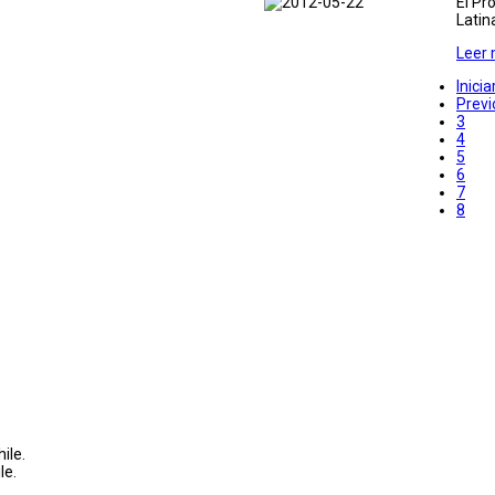
El Pr
Latin
Leer
Inicia
Previ
3
4
5
6
7
8
ile.
le.