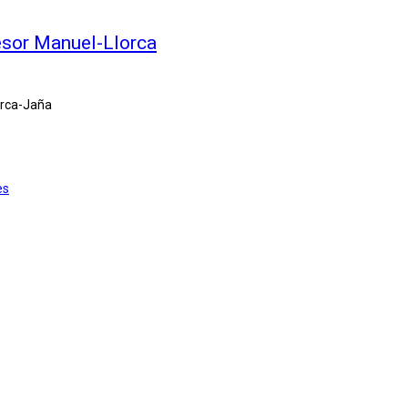
esor Manuel-Llorca
orca-Jaña
es