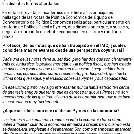
los distintos temas abordados.
En esta entrevista, el académico se refiere a los principales
hallazgo
s
de la
s
Notas de Política Económica del Equipo del
Conversatorio de Política Económica realizadas
, particularmente en
materia de Política Fiscal y Pymes, dos dimensiones que, a su juicio,
seguirán marcando el debate económico en el corto y mediano
plazo.
Profesor, de las notas que se han trabajado en el IMC, ¿cuáles
considera más relevantes desde una perspectiva coyuntural?
Cada una de las notas tiene su sentido, pero hay dos que son claramente
más coyunturales: la política monetaria y la política fiscal, que han estado
en discusión y van a seguir estando en discusión. Luego están otros
temas más estructurales, como crecimiento, productividad, que fue la
última nota que saqué, y el análisis sobre las Pymes y sus capacidades.
En ese último punto, hay algo interesante: nunca había estado tan cerca
de una tesis antigua que tenía, que es demostrar que las Pymes no son
necesariamente las que tiran el carro de la economía, sino que más bien
lo acompañan muy fuertemente.
¿A qué se refiere con ese rol de las Pymes en la economía?
Las Pymes reaccionan muy rápido cuando la economía toma ritmo.
Salen a “bailar” cuando la economía empieza a crecer, pero cuando esta
se desacelera, empiezan a desaparecer. Son como mariposas: aparecen