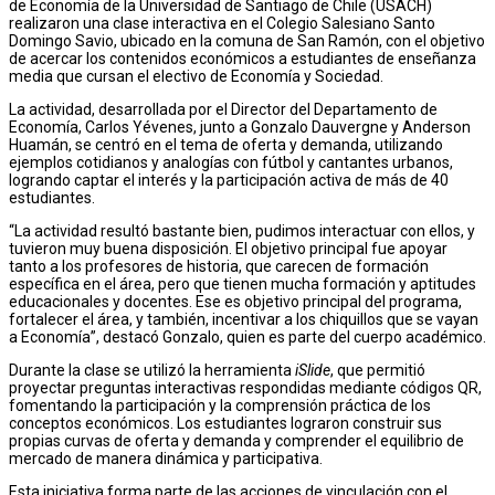
de Economía de la Universidad de Santiago de Chile (USACH)
realizaron una clase interactiva en el Colegio Salesiano Santo
Domingo Savio, ubicado en la comuna de San Ramón, con el objetivo
de acercar los contenidos económicos a estudiantes de enseñanza
media que cursan el electivo de Economía y Sociedad.
La actividad, desarrollada por el Director del Departamento de
Economía, Carlos Yévenes, junto a Gonzalo Dauvergne y Anderson
Huamán, se centró en el tema de oferta y demanda, utilizando
ejemplos cotidianos y analogías con fútbol y cantantes urbanos,
logrando captar el interés y la participación activa de más de 40
estudiantes.
“La actividad resultó bastante bien, pudimos interactuar con ellos, y
tuvieron muy buena disposición. El objetivo principal fue apoyar
tanto a los profesores de historia, que carecen de formación
específica en el área, pero que tienen mucha formación y aptitudes
educacionales y docentes. Ese es objetivo principal del programa,
fortalecer el área, y también, incentivar a los chiquillos que se vayan
a Economía”, destacó Gonzalo, quien es parte del cuerpo académico.
Durante la clase se utilizó la herramienta
iSlide
, que permitió
proyectar preguntas interactivas respondidas mediante códigos QR,
fomentando la participación y la comprensión práctica de los
conceptos económicos. Los estudiantes lograron construir sus
propias curvas de oferta y demanda y comprender el equilibrio de
mercado de manera dinámica y participativa.
Esta iniciativa forma parte de las acciones de vinculación con el