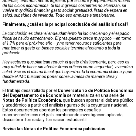
Además, tenemos menos ingresos por el cobre y dependemos mucho
de los ciclos económicos. Si los ingresos corrientes no alcanzan, se
vuelve muy difícil financiar gasto social: gratuidad, listas de espera en
salud, subsidios de vivienda. Todo eso empieza a tensionarse.
Finalmente, ¿cuál es la principal conclusión del análisis fiscal?
La conclusión es clara: el endeudamiento ha ido creciendo y el espacio
fiscal se ha ido estrechando. El presupuesto crece muy poco —en torno
al 1,7% para el próximo año— y no tener recursos suficientes para
mantener el gasto en bienes sociales termina afectando a toda la
población.
Hay sectores que plantean reducir el gasto drásticamente, pero eso es
muy difícil de hacer sin afectar áreas críticas como seguridad, vivienda o
salud. Ese es el dilema fiscal que hoy enfrenta la economía chilena y que
desde el IMC buscamos poner sobre la mesa de manera clara y
fundamentada.
El trabajo desarrollado por el
Conversatorio de Política Económica
del Departamento de Economía
se materializa en una serie de
Notas de Política Económica
, que buscan aportar al debate público
y académico a partir del análisis riguroso de la coyuntura nacional.
Estos documentos abordan los principales desafíos
macroeconómicos del país, combinando investigación aplicada,
discusión informada y formación estudiantil.
Revisa las Notas de Política Económica publicadas: