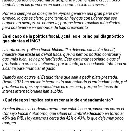
rápido cuando la economía se despierta y comienzan a crecer, pero
también son las primeras en caer cuando el ciclo se revierte.
Por eso siempre se dice que las Pymes generan una gran parte del
empleo, lo que es cierto, pero también hay que considerar que ese
empleo no siempre se conserva, porque tienen muchas dificultades
para sostenerse en períodos de bajo crecimiento.
En el caso de la política fiscal, ¿cuál es el principal diagnóstico
que plantea el IMC?
La nota sobre política fiscal, titulada “La delicada situación fiscal”,
muestra que existe un déficit fiscal que no hemos podido controlar y
que, más bien, se ha profundizado. Esto está muy asociado a que el
producto no crece lo suficiente, por lo tanto, la recaudación tributaria no
alcanza para financiar el gasto.
Cuando eso ocurre, el Estado tiene que salir a pedir plata prestada.
Desde 2021 en adelante hemos ido aumentando el endeudamiento, y el
problema es que hoy endeudarse es más caro, porque las tasas de
interés internacionales han subido.
¿Qué riesgos implica este escenario de endeudamiento?
Existen límites al endeudamiento que establecen organismos como el
Consejo Fiscal Autónomo, que sitúan un umbral adecuado en torno al
45% del PIB. Hoy estamos cerca del 42% o 43%, lo que deja muy poco
margen.