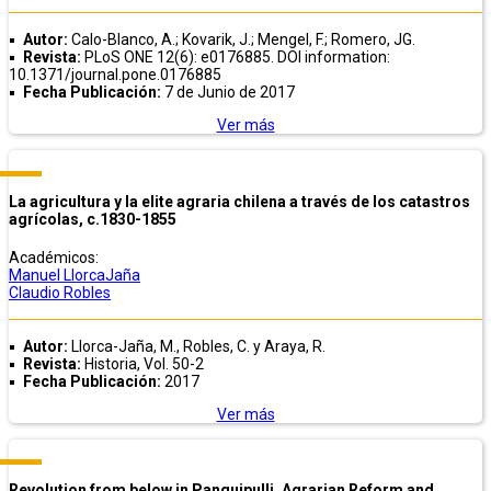
Autor:
Calo-Blanco, A.; Kovarik, J.; Mengel, F.; Romero, JG.
Revista:
PLoS ONE 12(6): e0176885. DOI information:
10.1371/journal.pone.0176885
Fecha Publicación:
7 de Junio de 2017
Ver más
La agricultura y la elite agraria chilena a través de los catastros
agrícolas, c.1830-1855
Académicos:
Manuel LlorcaJaña
Claudio Robles
Autor:
Llorca-Jaña, M., Robles, C. y Araya, R.
Revista:
Historia, Vol. 50-2
Fecha Publicación:
2017
Ver más
Revolution from below in Panguipulli. Agrarian Reform and