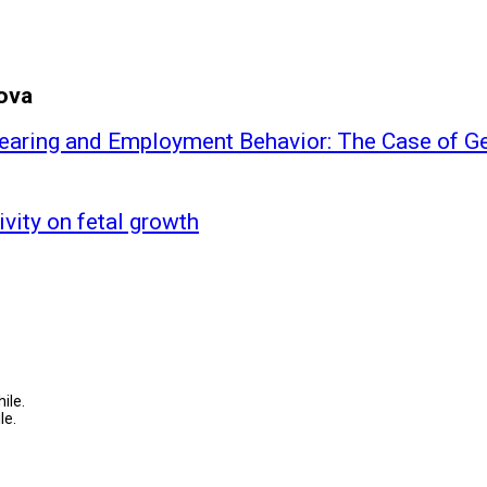
ova
-Rearing and Employment Behavior: The Case of 
vity on fetal growth
ile.
le.