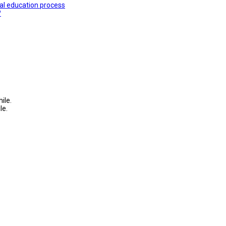
ial education process
?
ile.
le.