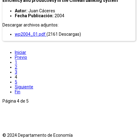
Efficiency and productivity in the Chilean banking system
Autor:
Juan Cáceres
Fecha Publicación:
2004
Descargar archivos adjuntos:
wp2004_01.pdf
(2161 Descargas)
Iniciar
Previo
1
2
3
4
5
Siguiente
Fin
Página 4 de 5
© 2024 Departamento de Economía