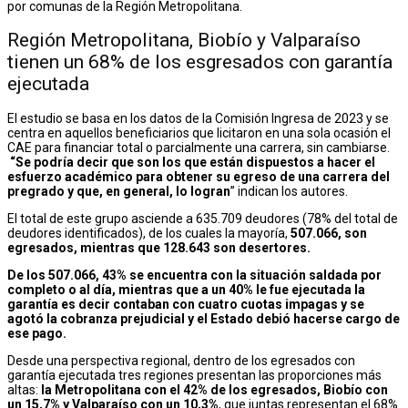
por comunas de la Región Metropolitana.
Región Metropolitana, Biobío y Valparaíso
tienen un 68% de los esgresados con garantía
ejecutada
El estudio se basa en los datos de la Comisión Ingresa de 2023 y se
centra en aquellos beneficiarios que licitaron en una sola ocasión el
CAE para financiar total o parcialmente una carrera, sin cambiarse.
“Se podría decir que son los que están dispuestos a hacer el
esfuerzo académico para obtener su egreso de una carrera del
pregrado y que, en general, lo logran
” indican los autores.
El total de este grupo asciende a 635.709 deudores (78% del total de
deudores identificados), de los cuales la mayoría,
507.066, son
egresados, mientras que 128.643 son desertores.
De los 507.066, 43% se encuentra con la situación saldada por
completo o al día, mientras que a un 40% le fue ejecutada la
garantía es decir contaban con cuatro cuotas impagas y se
agotó la cobranza prejudicial y el Estado debió hacerse cargo de
ese pago.
Desde una perspectiva regional, dentro de los egresados con
garantía ejecutada tres regiones presentan las proporciones más
altas:
la Metropolitana con el 42% de los egresados, Biobío con
un 15,7% y Valparaíso con un 10,3%
, que juntas representan el 68%