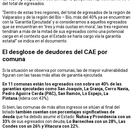
del total de egresados.
“Dentro de estas tres regiones, del total de egresados de la región de
Valparaíso y de la región del Bío – Bío, más del 40% ya se encuentran
con la ‘Garantía Ejecutada’ y si consideramos a aquellos egresados
que se encuentran en ‘tres y más cuotas en mora’, las tres regiones
tendrían a más de la mitad de sus egresados como una potencial
carga en el contexto que el Estado se haría cargo vía la garantía
estatal” se indica en el documento.
El desglose de deudores del CAE por
comuna
Si la situación se observa por comunas, las de mayor vulnerabilidad
figuran con las tasas más altas de garantía ejecutada.
En 11 comunas están los egresados con sobre un 40% de las
garantías ejecutadas como San Joaquín, La Granja, Cerro Navia,
Pedro Aguirre Cerda (PAC), San Ramón, Lo Espejo, La
Pintana
(lidera con 43%).
Si bien, las comunas de más altos ingresos se sitúan al final del
listado
también cuentan con porcentajes significativas de
deuda
que ha debido asumir el Estado:
Ñuñoa y Providencia con un
33%
de sus egresados con deuda,
Lo Barnechea con un 28%, Las
Condes con un 26% y Vitacura con 22%.