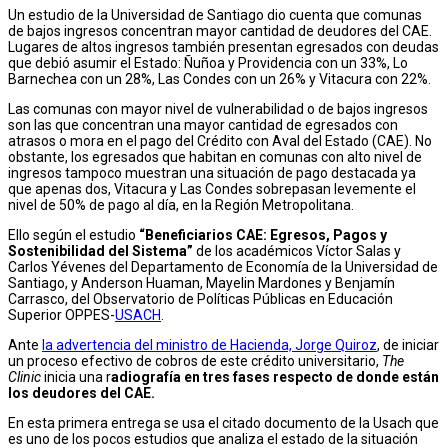
Un estudio de la Universidad de Santiago dio cuenta que comunas
de bajos ingresos concentran mayor cantidad de deudores del CAE.
Lugares de altos ingresos también presentan egresados con deudas
que debió asumir el Estado: Ñuñoa y Providencia con un 33%, Lo
Barnechea con un 28%, Las Condes con un 26% y Vitacura con 22%.
Las comunas con mayor nivel de vulnerabilidad o de bajos ingresos
son las que concentran una mayor cantidad de egresados con
atrasos o mora en el pago del Crédito con Aval del Estado (CAE). No
obstante, los egresados que habitan en comunas con alto nivel de
ingresos tampoco muestran una situación de pago destacada ya
que apenas dos, Vitacura y Las Condes sobrepasan levemente el
nivel de 50% de pago al día, en la Región Metropolitana.
Ello según el estudio
“Beneficiarios CAE: Egresos, Pagos y
Sostenibilidad del Sistema”
de los académicos Víctor Salas y
Carlos Yévenes del Departamento de Economía de la Universidad de
Santiago, y Anderson Huaman, Mayelin Mardones y Benjamín
Carrasco, del Observatorio de Políticas Públicas en Educación
Superior OPPES-
USACH
.
Ante
la advertencia del ministro de Hacienda, Jorge Quiroz
, de iniciar
un proceso efectivo de cobros de este crédito universitario,
The
Clinic
inicia una r
adiografía en tres fases respecto de donde están
los deudores del CAE.
En esta primera entrega se usa el citado documento de la Usach que
es uno de los pocos estudios que analiza el estado de la situación