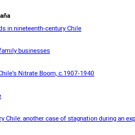
Jaña
s in nineteenth-century Chile
 family businesses
hile's Nitrate Boom, c.1907-1940
e
ry Chile: another case of stagnation during an e